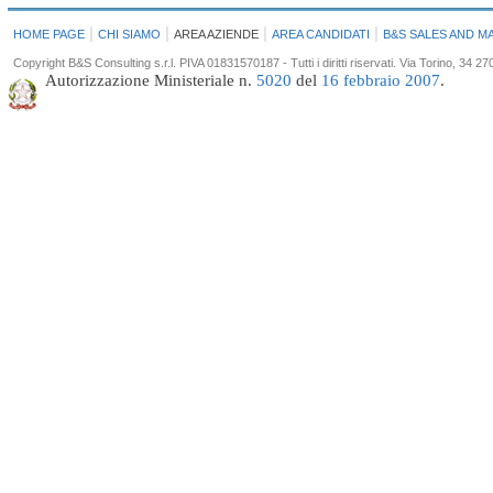
|
|
|
|
HOME PAGE
CHI SIAMO
AREA AZIENDE
AREA CANDIDATI
B&S SALES AND M
Copyright B&S Consulting s.r.l. PIVA 01831570187 - Tutti i diritti riservati. Via Torino, 34
Autorizzazione Ministeriale n.
5020
del
16 febbraio 2007
.