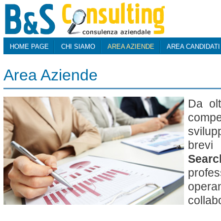
HOME PAGE
CHI SIAMO
AREA AZIENDE
AREA CANDIDATI
Area Aziende
Da olt
compe
svilu
brevi
Searc
profes
ope
collab