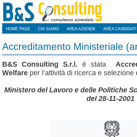
HOME PAGE
CHI SIAMO
AREA AZIENDE
AREA CANDIDATI
Accreditamento Ministeriale (
B&S Consulting S.r.l.
è stata
Accred
Welfare
per l’attività di ricerca e selezion
Ministero del Lavoro e delle Politiche So
del 28-11-2001