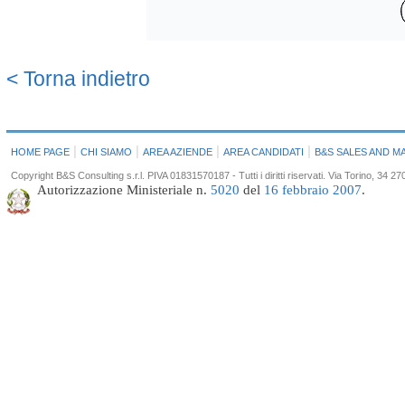
< Torna indietro
|
|
|
|
HOME PAGE
CHI SIAMO
AREA AZIENDE
AREA CANDIDATI
B&S SALES AND M
Copyright B&S Consulting s.r.l. PIVA 01831570187 - Tutti i diritti riservati. Via Torino, 34
Autorizzazione Ministeriale n.
5020
del
16 febbraio 2007
.